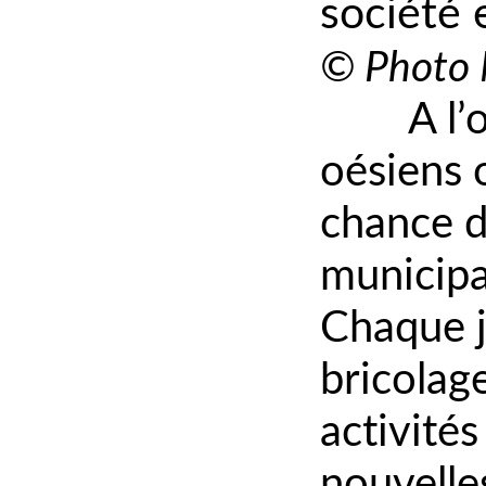
société 
© Photo
A l’
oésiens 
chance d
municipa
Chaque jo
bricolag
activités
nouvelles