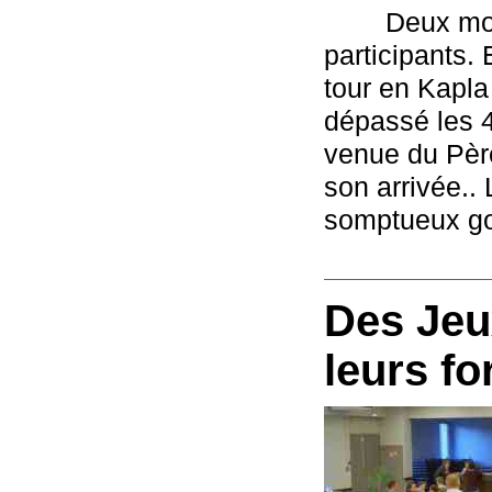
        Deux m
participants. 
tour en Kapla
dépassé les 4
venue du Père
son arrivée..
somptueux goû
Des Jeu
leurs f