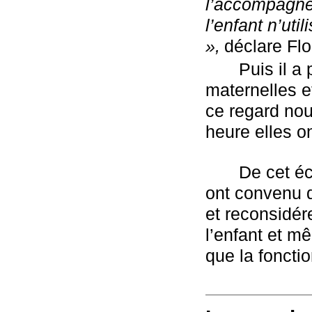
l’accompagner,
l’enfant n’uti
»,
déclare Flo
Puis il a
maternelles et
ce regard nou
heure elles o
De cet éc
ont convenu qu
et reconsidére
l’enfant et m
que la foncti