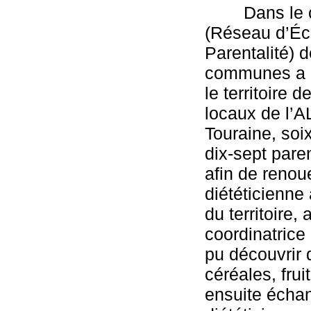
        Dans 
(Réseau d’Éc
Parentalité) 
communes a or
le territoire 
locaux de l’
Touraine, soix
dix-sept pare
afin de renou
diététicienne
du territoire, 
coordinatrice
pu découvrir q
céréales, frui
ensuite échan