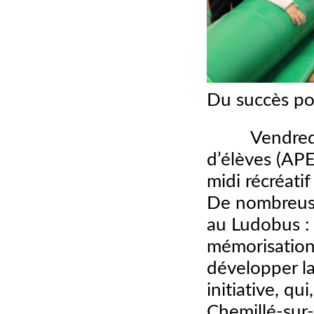
Du succès pou
Vendredi der
d’élèves (APE
midi récréati
De nombreuse
au Ludobus : 
mémorisation
développer la
initiative, q
Chemillé-sur-