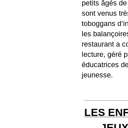
petits âgés de
sont venus trè
toboggans d’int
les balançoires
restaurant a c
lecture, géré pa
éducatrices des
jeunesse.
LES EN
JEUX