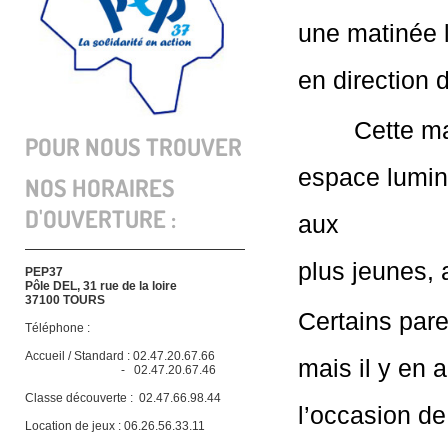
une matinée l
en direction 
        Cette 
POUR NOUS TROUVER
espace lumin
NOS HORAIRES
D'OUVERTURE :
aux

plus jeunes, 
PEP37
Pôle DEL, 31 rue de la loire
37100 TOURS
Certains pare
Téléphone :
Accueil / Standard : 02.47.20.67.66
mais il y en 
- 02.47.20.67.46
Classe découverte :
02.47.66.98.44
l’occasion de
Location de jeux : 06.26.56.33.11