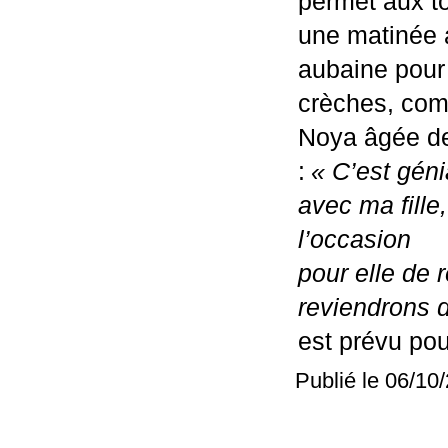
permet aux to
une matinée a
aubaine pour 
crèches, comm
Noya âgée de
:
« C’est génia
avec ma fille
l’occasion

pour elle de 
reviendrons 
est prévu po
Publié le 06/10