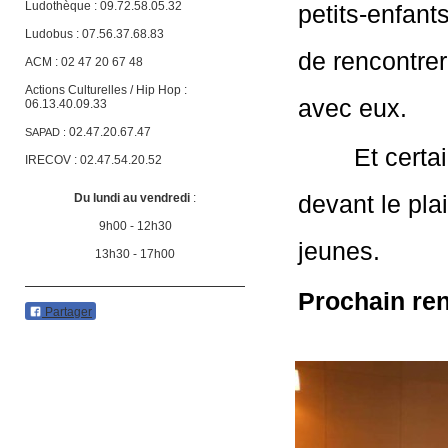
Ludothèque : 09.72.58.05.32
petits-enfant
Ludobus : 07.56.37.68.83
de rencontrer
ACM : 02 47 20 67 48
Actions Culturelles / Hip Hop :
avec eux.
06.13.40.09.33
02.47.20.67.47
SAPAD :
        Et cer
IRECOV : 02.47.54.20.52
devant le plai
Du lundi au vendredi
:
9h00 - 12h30
jeunes.
13h30 - 17h00
Prochain ren
Partager