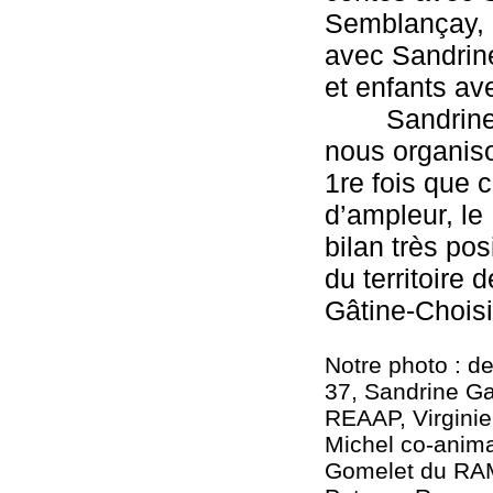
Semblançay, le
avec Sandrine 
et enfants ave
        Sandr
nous organiso
1re fois que c
d’ampleur, l
bilan très pos
du territoir
Gâtine-Chois
Notre photo : de
37, Sandrine G
REAAP, Virginie 
Michel co-anima
Gomelet du RAM 