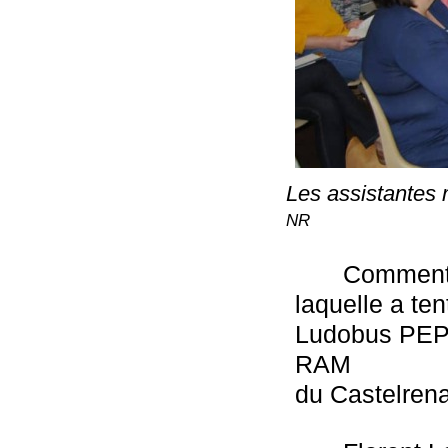
Les assistantes m
NR
Comment c
laquelle a te
Ludobus PEP3
RAM

du Castelren