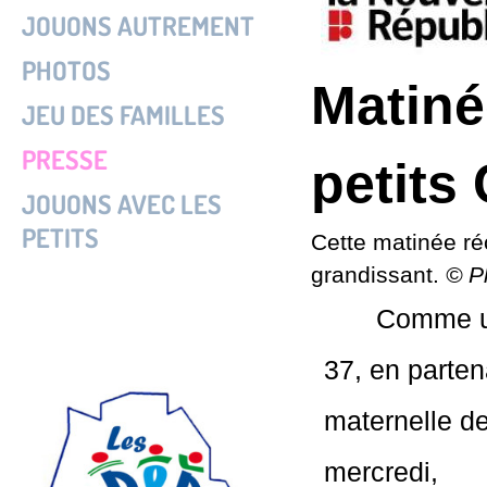
JOUONS AUTREMENT
PHOTOS
Matiné
JEU DES FAMILLES
PRESSE
petits
JOUONS AVEC LES
PETITS
Cette matinée réc
grandissant.
© P
Comme un
37, en parten
maternelle de
mercredi,
