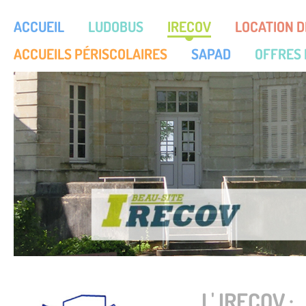
ACCUEIL
LUDOBUS
IRECOV
LOCATION D
ACCUEILS PÉRISCOLAIRES
SAPAD
OFFRES 
L' IRECOV :